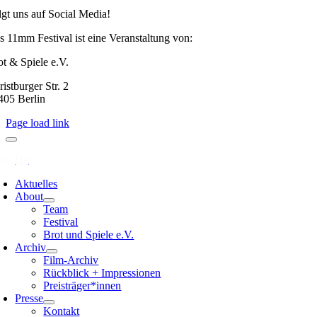
lgt uns auf Social Media!
s 11mm Festival ist eine Veranstaltung von:
ot & Spiele e.V.
istburger Str. 2
405 Berlin
Page load link
Aktuelles
About
Team
Festival
Brot und Spiele e.V.
Archiv
Film-Archiv
Rückblick + Impressionen
Preisträger*innen
Presse
Kontakt