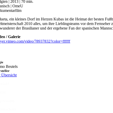
lgien | 2013 | 70 min.
anisch | OmeU
kumentarfilm
lueta, ein kleines Dorf im Herzen Kubas ist die Heimat der besten Fußb
ltmeisterschaft 2010 alles, um ihre Lieblingsteams vor dem Fernseher z
wunderer der Brasilianer und der ergebene Fan der spanischen Mannscha
deo / Galerie
ayer.vimeo.com/video/78937832?color=ffffff
gie
mo Beutels
steller
r Übersicht
ntakt
esse
pressum
tenschutz