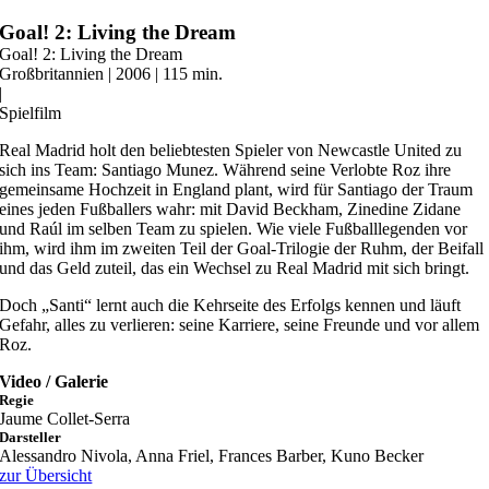
Zum
Goal! 2: Living the Dream
Inhalt
Goal! 2: Living the Dream
springen
Großbritannien | 2006 | 115 min.
|
Spielfilm
Real Madrid holt den beliebtesten Spieler von Newcastle United zu
sich ins Team: Santiago Munez. Während seine Verlobte Roz ihre
gemeinsame Hochzeit in England plant, wird für Santiago der Traum
eines jeden Fußballers wahr: mit David Beckham, Zinedine Zidane
und Raúl im selben Team zu spielen. Wie viele Fußballlegenden vor
ihm, wird ihm im zweiten Teil der Goal-Trilogie der Ruhm, der Beifall
und das Geld zuteil, das ein Wechsel zu Real Madrid mit sich bringt.
Doch „Santi“ lernt auch die Kehrseite des Erfolgs kennen und läuft
Gefahr, alles zu verlieren: seine Karriere, seine Freunde und vor allem
Roz.
Video / Galerie
Regie
Jaume Collet-Serra
Darsteller
Alessandro Nivola, Anna Friel, Frances Barber, Kuno Becker
zur Übersicht