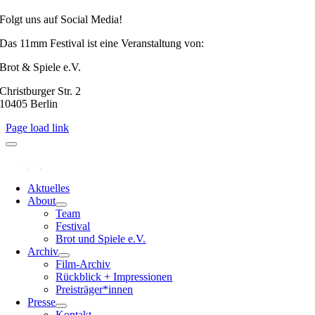
Folgt uns auf Social Media!
Das 11mm Festival ist eine Veranstaltung von:
Brot & Spiele e.V.
Christburger Str. 2
10405 Berlin
Page load link
Aktuelles
About
Team
Festival
Brot und Spiele e.V.
Archiv
Film-Archiv
Rückblick + Impressionen
Preisträger*innen
Presse
Kontakt