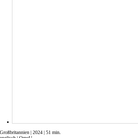
Großbritannien | 2024 | 51 min.
englisch | OmeU