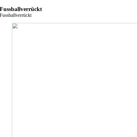
Zum
Fussballverrückt
Inhalt
Fussballverrückt
springen