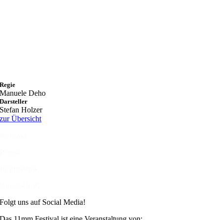
Regie
Manuele Deho
Darsteller
Stefan Holzer
zur Übersicht
Kontakt
Presse
Impressum
Datenschutz
Folgt uns auf Social Media!
Das 11mm Festival ist eine Veranstaltung von: