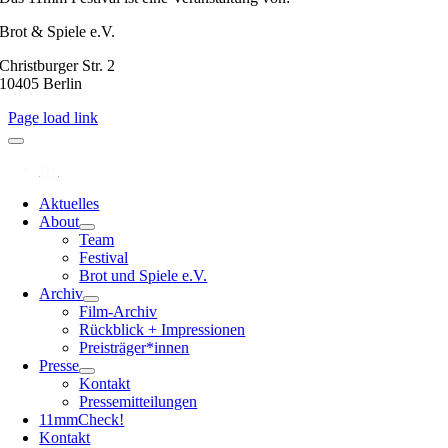
Brot & Spiele e.V.
Christburger Str. 2
10405 Berlin
Page load link
Aktuelles
About
Team
Festival
Brot und Spiele e.V.
Archiv
Film-Archiv
Rückblick + Impressionen
Preisträger*innen
Presse
Kontakt
Pressemitteilungen
11mmCheck!
Kontakt