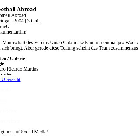
Zum
otball Abroad
Inhalt
otball Abroad
springen
rtugal | 2004 | 30 min.
OmeU
kumentarfilm
e Mannschaft des Vereins União Culatrense kann nur einmal pro Woche 
t sich bringt. Aber gerade diese Teilung scheint das Team zusammenzu
deo / Galerie
gie
dro Ricardo Martins
steller
r Übersicht
ntakt
esse
pressum
tenschutz
lgt uns auf Social Media!