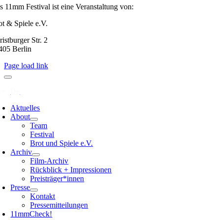
s 11mm Festival ist eine Veranstaltung von:
ot & Spiele e.V.
istburger Str. 2
405 Berlin
Page load link
Aktuelles
About
Team
Festival
Brot und Spiele e.V.
Archiv
Film-Archiv
Rückblick + Impressionen
Preisträger*innen
Presse
Kontakt
Pressemitteilungen
11mmCheck!