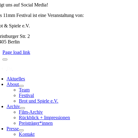
lgt uns auf Social Media!
s 11mm Festival ist eine Veranstaltung von:
ot & Spiele e.V.
istburger Str. 2
405 Berlin
Page load link
Aktuelles
About
Team
Festival
Brot und Spiele e.V.
Archiv
Film-Archiv
Rückblick + Impressionen
Preisträger*innen
Presse
Kontakt