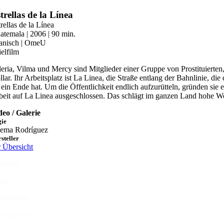
Zum
trellas de la Línea
Inhalt
rellas de la Línea
springen
atemala | 2006 | 90 min.
anisch | OmeU
ielfilm
leria, Vilma und Mercy sind Mitglieder einer Gruppe von Prostituierten, 
llar. Ihr Arbeitsplatz ist La Linea, die Straße entlang der Bahnlinie,
e ein Ende hat. Um die Öffentlichkeit endlich aufzurütteln, gründen sie 
beit auf La Linea ausgeschlossen. Das schlägt im ganzen Land hohe We
deo / Galerie
gie
ema Rodríguez
steller
r Übersicht
ntakt
esse
pressum
tenschutz