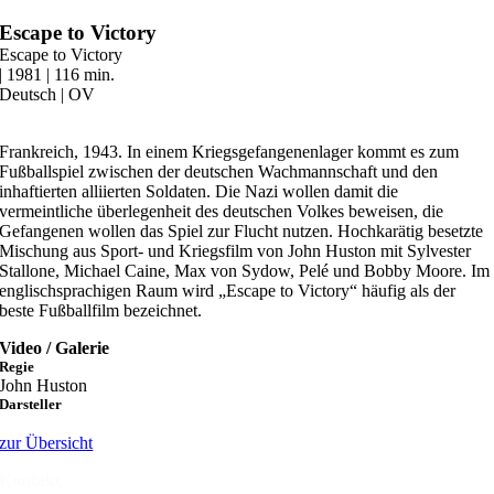
Zum
Escape to Victory
Inhalt
Escape to Victory
springen
| 1981 | 116 min.
Deutsch | OV
Frankreich, 1943. In einem Kriegsgefangenenlager kommt es zum
Fußballspiel zwischen der deutschen Wachmannschaft und den
inhaftierten alliierten Soldaten. Die Nazi wollen damit die
vermeintliche überlegenheit des deutschen Volkes beweisen, die
Gefangenen wollen das Spiel zur Flucht nutzen. Hochkarätig besetzte
Mischung aus Sport- und Kriegsfilm von John Huston mit Sylvester
Stallone, Michael Caine, Max von Sydow, Pelé und Bobby Moore. Im
englischsprachigen Raum wird „Escape to Victory“ häufig als der
beste Fußballfilm bezeichnet.
Video / Galerie
Regie
John Huston
Darsteller
zur Übersicht
Kontakt