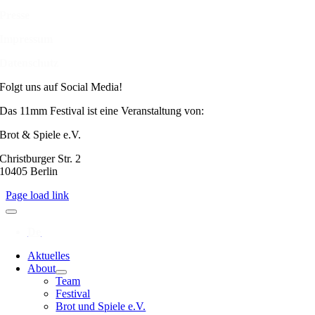
Presse
Impressum
Datenschutz
Folgt uns auf Social Media!
Das 11mm Festival ist eine Veranstaltung von:
Brot & Spiele e.V.
Christburger Str. 2
10405 Berlin
Page load link
Aktuelles
About
Team
Festival
Brot und Spiele e.V.