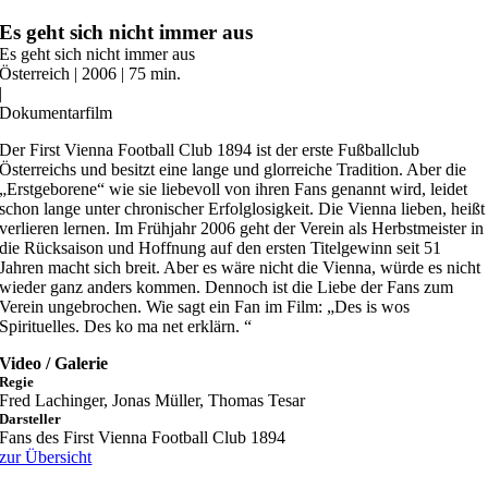
Zum
Es geht sich nicht immer aus
Inhalt
Es geht sich nicht immer aus
springen
Österreich | 2006 | 75 min.
|
Dokumentarfilm
Der First Vienna Football Club 1894 ist der erste Fußballclub
Österreichs und besitzt eine lange und glorreiche Tradition. Aber die
„Erstgeborene“ wie sie liebevoll von ihren Fans genannt wird, leidet
schon lange unter chronischer Erfolglosigkeit. Die Vienna lieben, heißt
verlieren lernen. Im Frühjahr 2006 geht der Verein als Herbstmeister in
die Rücksaison und Hoffnung auf den ersten Titelgewinn seit 51
Jahren macht sich breit. Aber es wäre nicht die Vienna, würde es nicht
wieder ganz anders kommen. Dennoch ist die Liebe der Fans zum
Verein ungebrochen. Wie sagt ein Fan im Film: „Des is wos
Spirituelles. Des ko ma net erklärn. “
Video / Galerie
Regie
Fred Lachinger, Jonas Müller, Thomas Tesar
Darsteller
Fans des First Vienna Football Club 1894
zur Übersicht