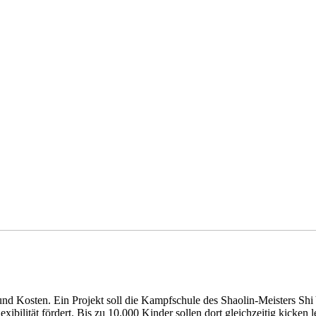
nd Kosten. Ein Projekt soll die Kampfschule des Shaolin-Meisters Shi
ibilität fördert. Bis zu 10.000 Kinder sollen dort gleichzeitig kicken