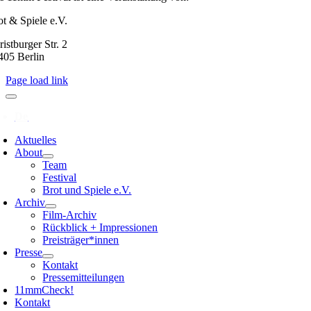
ot & Spiele e.V.
istburger Str. 2
405 Berlin
Page load link
Aktuelles
About
Team
Festival
Brot und Spiele e.V.
Archiv
Film-Archiv
Rückblick + Impressionen
Preisträger*innen
Presse
Kontakt
Pressemitteilungen
11mmCheck!
Kontakt