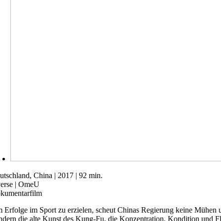
utschland, China | 2017 | 92 min.
verse | OmeU
kumentarfilm
 Erfolge im Sport zu erzielen, scheut Chinas Regierung keine Mühen u
ndern die alte Kunst des Kung-Fu, die Konzentration, Kondition und Flex