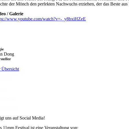
chte der Mönch den perfekten Nachwuchs erziehen, der das Beste aus b
deo / Galerie
tps://www.youtube.com/watch?v=-_y8bxiHZeE
gie
an Dong
steller
r Übersicht
ntakt
esse
pressum
tenschutz
lgt uns auf Social Media!
s 11mm Festival ist eine Veranstaltung von: