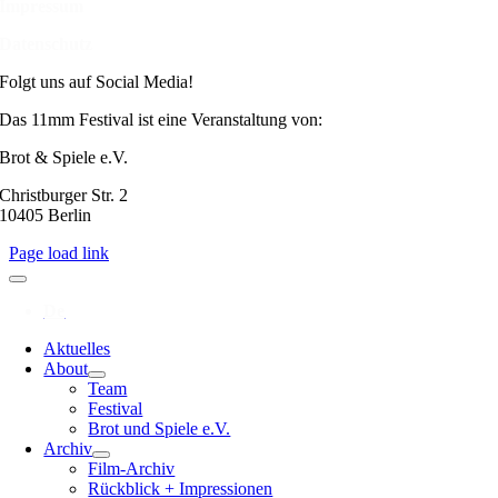
Impressum
Datenschutz
Folgt uns auf Social Media!
Das 11mm Festival ist eine Veranstaltung von:
Brot & Spiele e.V.
Christburger Str. 2
10405 Berlin
Page load link
Aktuelles
About
Team
Festival
Brot und Spiele e.V.
Archiv
Film-Archiv
Rückblick + Impressionen