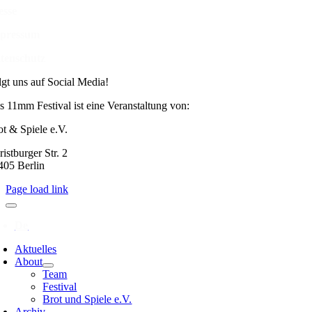
esse
pressum
tenschutz
lgt uns auf Social Media!
s 11mm Festival ist eine Veranstaltung von:
ot & Spiele e.V.
istburger Str. 2
405 Berlin
Page load link
Aktuelles
About
Team
Festival
Brot und Spiele e.V.
Archiv