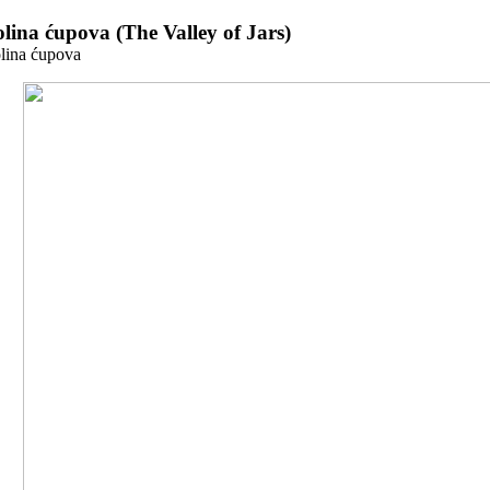
Zum
lina ćupova (The Valley of Jars)
Inhalt
lina ćupova
springen