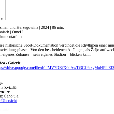
snien und Herzegowina | 2024 | 86 min.
snisch | OmeU
kumentarfilm
ese historische Sport-Dokumentation verbindet die Rhythmen einer mus
twicklungsphasen. Von den bescheidenen Anfängen, als Željo auf wechse
in eigenes Zuhause – sein eigenes Stadion – blicken kann.
deo / Galerie
tps://drive.google.com/file/d/1JMV7DRfX0dAwTt3CfJ6lzgMoHPlhEI3
gie
jla Zvizdić
steller
iz Čeho u.a.
r Übersicht
ntakt