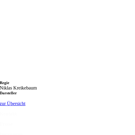
Regie
Niklas Kreikebaum
Darsteller
zur Übersicht
Kontakt
Presse
Impressum