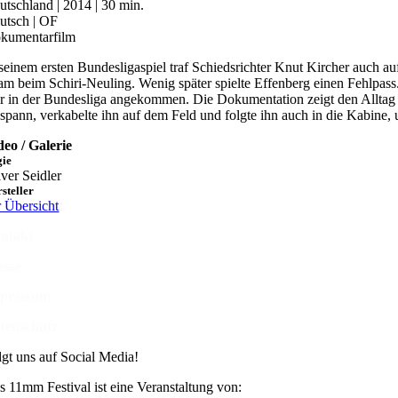
utschland | 2014 | 30 min.
utsch | OF
kumentarfilm
 seinem ersten Bundesligaspiel traf Schiedsrichter Knut Kircher auch au
am beim Schiri-Neuling. Wenig später spielte Effenberg einen Fehlpass
r in der Bundesliga angekommen. Die Dokumentation zeigt den Alltag 
spann, verkabelte ihn auf dem Feld und folgte ihn auch in die Kabine,
deo / Galerie
gie
iver Seidler
steller
r Übersicht
ntakt
esse
pressum
tenschutz
lgt uns auf Social Media!
s 11mm Festival ist eine Veranstaltung von: