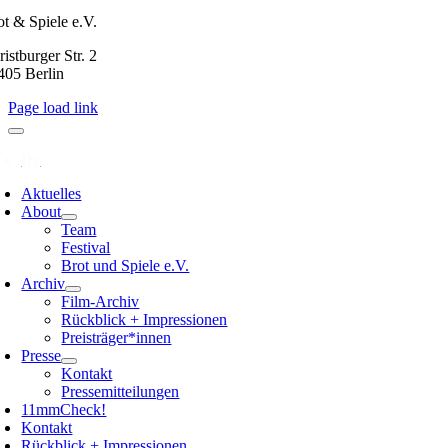
ot & Spiele e.V.
istburger Str. 2
405 Berlin
Page load link
Aktuelles
About
Team
Festival
Brot und Spiele e.V.
Archiv
Film-Archiv
Rückblick + Impressionen
Preisträger*innen
Presse
Kontakt
Pressemitteilungen
11mmCheck!
Kontakt
Rückblick + Impressionen