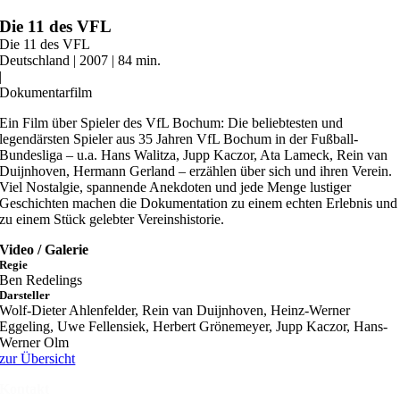
Zum
Die 11 des VFL
Inhalt
Die 11 des VFL
springen
Deutschland | 2007 | 84 min.
|
Dokumentarfilm
Ein Film über Spieler des VfL Bochum: Die beliebtesten und
legendärsten Spieler aus 35 Jahren VfL Bochum in der Fußball-
Bundesliga – u.a. Hans Walitza, Jupp Kaczor, Ata Lameck, Rein van
Duijnhoven, Hermann Gerland – erzählen über sich und ihren Verein.
Viel Nostalgie, spannende Anekdoten und jede Menge lustiger
Geschichten machen die Dokumentation zu einem echten Erlebnis und
zu einem Stück gelebter Vereinshistorie.
Video / Galerie
Regie
Ben Redelings
Darsteller
Wolf-Dieter Ahlenfelder, Rein van Duijnhoven, Heinz-Werner
Eggeling, Uwe Fellensiek, Herbert Grönemeyer, Jupp Kaczor, Hans-
Werner Olm
zur Übersicht
Kontakt