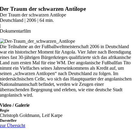
Zum
Der Traum der schwarzen Antilope
Inhalt
Der Traum der schwarzen Antilope
springen
Deutschland | 2006 | 64 min.
|
Dokumentarfilm
Die Teilnahme an der Fußballweltmeisterschaft 2006 in Deutschland
war ein historischer Moment für Angola. Vier Jahre nach Beendigung
eines fast 30-jährigen Bürgerkrieges qualifizierte sich das afrikanische
Land zum ersten Mal für eine WM. Der angolanische Fußballfan Tito
nimmt ein Vielfaches seines Jahreseinkommens als Kredit auf, um
seinen „schwarzen Antilopen“ nach Deutschland zu folgen. Im
niedersächsischen Celle, wo sich das Hauptquartier der angolanischen
Nationalmannschaft befindet, werden wir Zeugen einer
überraschenden Begegnung und erleben, wie eine deutsche Stadt
angolanisch wird.
Video / Galerie
Regie
Christoph Goldmann, Leif Karpe
Darsteller
zur Übersicht