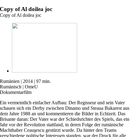
Zum
Copy of Al doilea joc
Inhalt
Copy of Al doilea joc
springen
Rumänien | 2014 | 97 min.
Rumänisch | OmeU
Dokumentarfilm
Ein vermeintlich einfacher Aufbau: Der Regisseur und sein Vater
schauen sich ein Derby zwischen Dinamo und Steaua Bukarest aus
dem Jahre 1988 an und kommentieren die Bilder in Echtzeit. Das
Brisante daran: Der Vater war der Schiedsrichter des Spiels, das ein
Jahr vor der Revolution stattfand, in deren Folge der rumänische
Machthaber Ceauşescu gestürzt wurde. Da hinter den Teams
verschiedene politische Interessen standen, war der Druck für alle