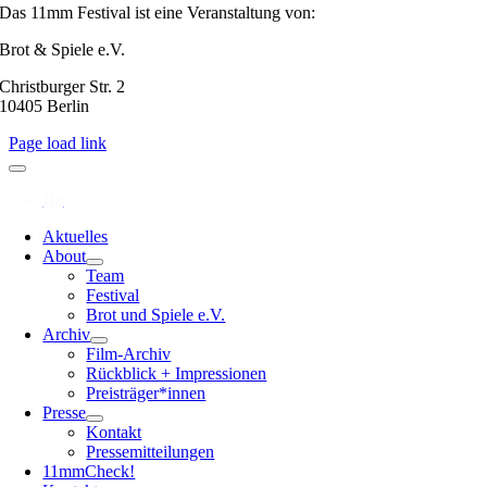
Das 11mm Festival ist eine Veranstaltung von:
Brot & Spiele e.V.
Christburger Str. 2
10405 Berlin
Page load link
Aktuelles
About
Team
Festival
Brot und Spiele e.V.
Archiv
Film-Archiv
Rückblick + Impressionen
Preisträger*innen
Presse
Kontakt
Pressemitteilungen
11mmCheck!