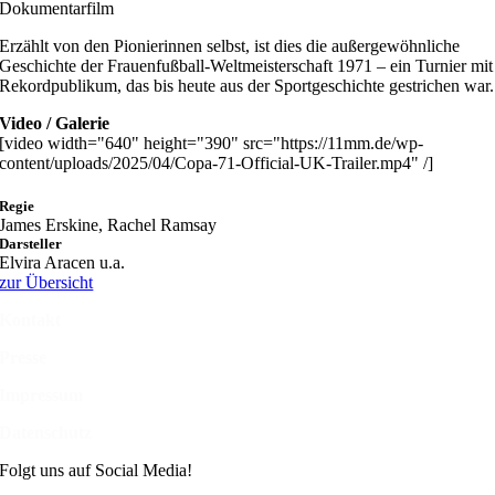
Dokumentarfilm
Erzählt von den Pionierinnen selbst, ist dies die außergewöhnliche
Geschichte der Frauenfußball-Weltmeisterschaft 1971 – ein Turnier mit
Rekordpublikum, das bis heute aus der Sportgeschichte gestrichen war.
Video / Galerie
[video width="640" height="390" src="https://11mm.de/wp-
content/uploads/2025/04/Copa-71-Official-UK-Trailer.mp4" /]
Regie
James Erskine, Rachel Ramsay
Darsteller
Elvira Aracen u.a.
zur Übersicht
Kontakt
Presse
Impressum
Datenschutz
Folgt uns auf Social Media!