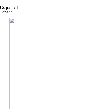
Zum
Copa ’71
Inhalt
Copa ’71
springen