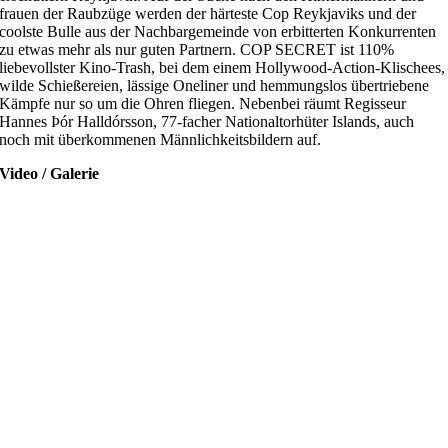
frauen der Raubzüge werden der härteste Cop Reykjaviks und der
coolste Bulle aus der Nachbargemeinde von erbitterten Konkurrenten
zu etwas mehr als nur guten Partnern. COP SECRET ist 110%
liebevollster Kino-Trash, bei dem einem Hollywood-Action-Klischees,
wilde Schießereien, lässige Oneliner und hemmungslos übertriebene
Kämpfe nur so um die Ohren fliegen. Nebenbei räumt Regisseur
Hannes Þór Halldórsson, 77-facher Nationaltorhüter Islands, auch
noch mit überkommenen Männlichkeitsbildern auf.
Video / Galerie