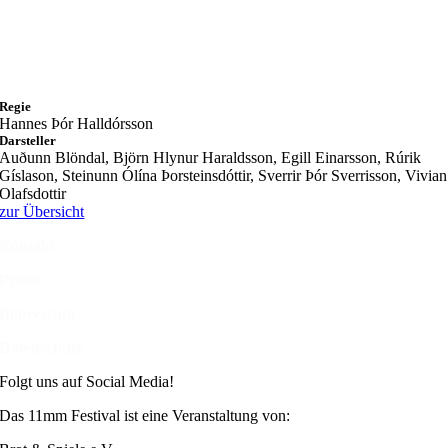
Regie
Hannes Þór Halldórsson
Darsteller
Auðunn Blöndal, Björn Hlynur Haraldsson, Egill Einarsson, Rúrik
Gíslason, Steinunn Ólína Þorsteinsdóttir, Sverrir Þór Sverrisson, Vivian
Olafsdottir
zur Übersicht
Kontakt
Presse
Impressum
Datenschutz
Folgt uns auf Social Media!
Das 11mm Festival ist eine Veranstaltung von: