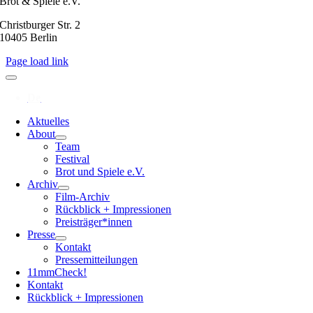
Brot & Spiele e.V.
Christburger Str. 2
10405 Berlin
Page load link
Aktuelles
About
Team
Festival
Brot und Spiele e.V.
Archiv
Film-Archiv
Rückblick + Impressionen
Preisträger*innen
Presse
Kontakt
Pressemitteilungen
11mmCheck!
Kontakt
Rückblick + Impressionen