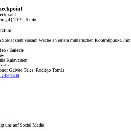
Zum
heckpoint
Inhalt
eckpoint
springen
tugal | 2019 | 5 min.
rzfilm
n Soldat steht einsam Wache an einem militärischen Kontrollpunkt. Inm
deo / Galerie
gie
ulia Kalavainen
steller
onor Galvão Teles, Rodrigo Tomás
r Übersicht
ntakt
esse
pressum
tenschutz
lgt uns auf Social Media!