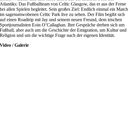
Atlantiks: Das Fußballteam von Celtic Glasgow, das er aus der Ferne
bei allen Spielen begleitet. Sein großes Ziel: Endlich einmal ein Match
im sagenumwobenen Celtic Park live zu sehen. Der Film begibt sich
auf einen Roadtrip mit Jay und seinem neuen Freund, dem irischen
Sportjournalisten Eoin O’Callaghan. Ihre Gespräche drehen sich um
Fußball, aber auch um die Geschichte der Emigration, um Kultur und
Religion und um die wichtige Frage nach der eigenen Identität.
Video / Galerie