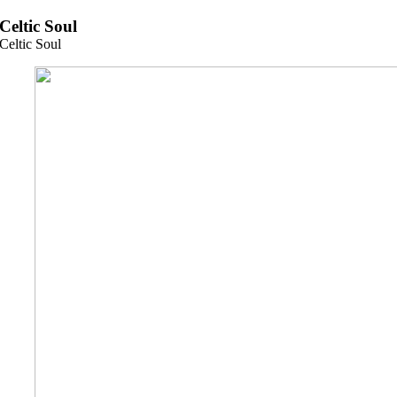
Zum
Celtic Soul
Inhalt
Celtic Soul
springen