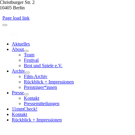
Christburger Str. 2
10405 Berlin
Page load link
Aktuelles
About
Team
Festival
Brot und Spiele e.V.
Archiv
Film-Archiv
Rückblick + Impressionen
Preisträger*innen
Presse
Kontakt
Pressemitteilungen
11mmCheck!
Kontakt
Rückblick + Impressionen