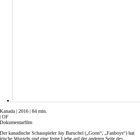
Kanada | 2016 | 84 min.
| OF
Dokumentarfilm
Der kanadische Schauspieler Jay Baruchel („Goon“, „Fanboys“) hat
irische Wurzeln und eine ferne Liebe auf der anderen Seite des