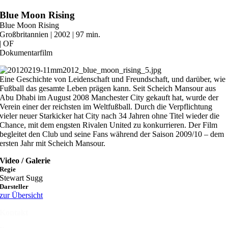
Zum
Blue Moon Rising
Inhalt
Blue Moon Rising
springen
Großbritannien | 2002 | 97 min.
| OF
Dokumentarfilm
Eine Geschichte von Leidenschaft und Freundschaft, und darüber, wie
Fußball das gesamte Leben prägen kann. Seit Scheich Mansour aus
Abu Dhabi im August 2008 Manchester City gekauft hat, wurde der
Verein einer der reichsten im Weltfußball. Durch die Verpflichtung
vieler neuer Starkicker hat City nach 34 Jahren ohne Titel wieder die
Chance, mit dem engsten Rivalen United zu konkurrieren. Der Film
begleitet den Club und seine Fans während der Saison 2009/10 – dem
ersten Jahr mit Scheich Mansour.
Video / Galerie
Regie
Stewart Sugg
Darsteller
zur Übersicht
Kontakt