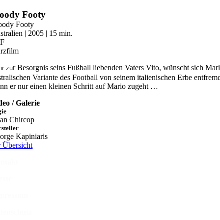
Zum
loody Footy
Inhalt
oody Footy
springen
stralien | 2005 | 15 min.
OF
rzfilm
r Besorgnis seins Fußball liebenden Vaters Vito, wünscht sich Mari
hr zu
stralischen Variante des Football von seinem italienischen Erbe entfrem
nn er nur einen kleinen Schritt auf Mario zugeht …
deo / Galerie
gie
an Chircop
steller
orge Kapiniaris
r Übersicht
ntakt
esse
pressum
tenschutz