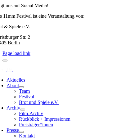
lgt uns auf Social Media!
s 11mm Festival ist eine Veranstaltung von:
ot & Spiele e.V.
istburger Str. 2
405 Berlin
Page load link
Aktuelles
About
Team
Festival
Brot und Spiele e.V.
Archiv
Film-Archiv
Rückblick + Impressionen
Preisträger*innen
Presse
Kontakt