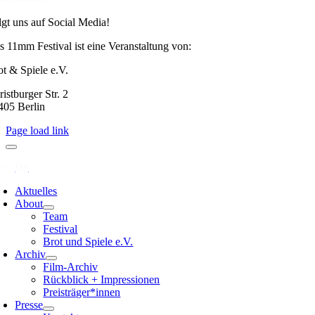
lgt uns auf Social Media!
s 11mm Festival ist eine Veranstaltung von:
ot & Spiele e.V.
istburger Str. 2
405 Berlin
Page load link
Aktuelles
About
Team
Festival
Brot und Spiele e.V.
Archiv
Film-Archiv
Rückblick + Impressionen
Preisträger*innen
Presse