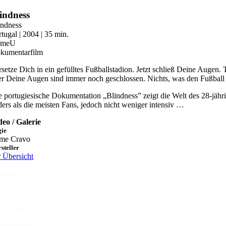
Zum
indness
Inhalt
indness
springen
rtugal | 2004 | 35 min.
OmeU
kumentarfilm
rsetze Dich in ein gefülltes Fußballstadion. Jetzt schließ Deine Augen. 
er Deine Augen sind immer noch geschlossen. Nichts, was den Fußball
e portugiesische Dokumentation „Blindness” zeigt die Welt des 28-jähri
ders als die meisten Fans, jedoch nicht weniger intensiv …
deo / Galerie
gie
ime Cravo
steller
r Übersicht
ntakt
esse
pressum
tenschutz