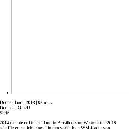
Deutschland | 2018 | 98 min.
Deutsch | OmeU
Serie
2014 machte er Deutschland in Brasilien zum Weltmeister. 2018
schaffte er es nicht einmal in den vorläufgen WM-Kader von