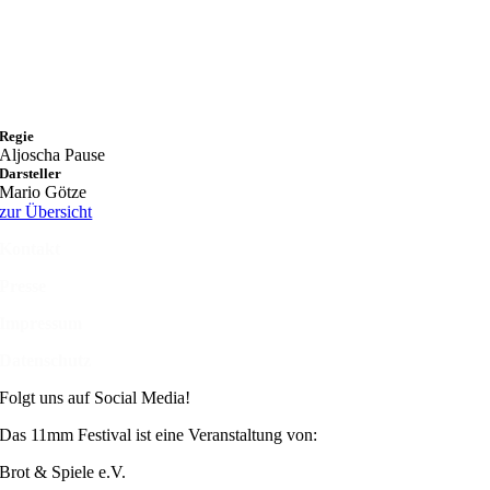
Regie
Aljoscha Pause
Darsteller
Mario Götze
zur Übersicht
Kontakt
Presse
Impressum
Datenschutz
Folgt uns auf Social Media!
Das 11mm Festival ist eine Veranstaltung von:
Brot & Spiele e.V.