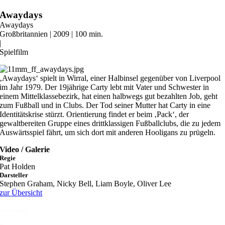
Zum
Awaydays
Inhalt
Awaydays
springen
Großbritannien | 2009 | 100 min.
|
Spielfilm
‚Awaydays‘ spielt in Wirral, einer Halbinsel gegenüber von Liverpool
im Jahr 1979. Der 19jährige Carty lebt mit Vater und Schwester in
einem Mittelklassebezirk, hat einen halbwegs gut bezahlten Job, geht
zum Fußball und in Clubs. Der Tod seiner Mutter hat Carty in eine
Identitätskrise stürzt. Orientierung findet er beim ‚Pack‘, der
gewaltbereiten Gruppe eines drittklassigen Fußballclubs, die zu jedem
Auswärtsspiel fährt, um sich dort mit anderen Hooligans zu prügeln.
Video / Galerie
Regie
Pat Holden
Darsteller
Stephen Graham, Nicky Bell, Liam Boyle, Oliver Lee
zur Übersicht
Kontakt