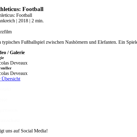
Zum
hleticus: Football
Inhalt
hleticus: Football
springen
ankreich | 2018 | 2 min.
rzfilm
n typisches Fußballspiel zwischen Nashörnern und Elefanten. Ein Spiele
deo / Galerie
gie
colas Deveaux
steller
colas Deveaux
r Übersicht
ntakt
esse
pressum
tenschutz
lgt uns auf Social Media!