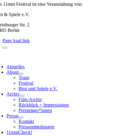
s 11mm Festival ist eine Veranstaltung von:
ot & Spiele e.V.
istburger Str. 2
405 Berlin
Page load link
Aktuelles
About
Team
Festival
Brot und Spiele e.V.
Archiv
Film-Archiv
Rückblick + Impressionen
Preisträger*innen
Presse
Kontakt
Pressemitteilungen
11mmCheck!