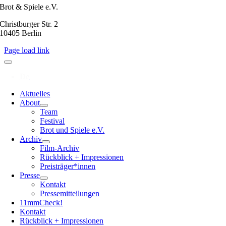
Brot & Spiele e.V.
Christburger Str. 2
10405 Berlin
Page load link
Aktuelles
About
Team
Festival
Brot und Spiele e.V.
Archiv
Film-Archiv
Rückblick + Impressionen
Preisträger*innen
Presse
Kontakt
Pressemitteilungen
11mmCheck!
Kontakt
Rückblick + Impressionen