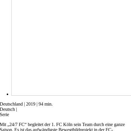
Deutschland | 2019 | 94 min.
Deutsch |
Serie
Mit „24/7 FC“ begleitet der 1. FC Köln sein Team durch eine ganze
Saison. Es ist das aufwändigste Bewegtbildprojekt in der FC-