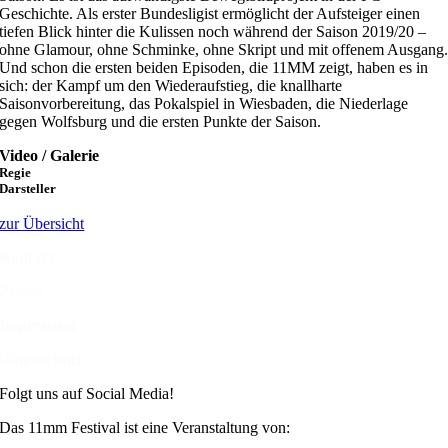
Geschichte. Als erster Bundesligist ermöglicht der Aufsteiger einen
tiefen Blick hinter die Kulissen noch während der Saison 2019/20 –
ohne Glamour, ohne Schminke, ohne Skript und mit offenem Ausgang
Und schon die ersten beiden Episoden, die 11MM zeigt, haben es in
sich: der Kampf um den Wiederaufstieg, die knallharte
Saisonvorbereitung, das Pokalspiel in Wiesbaden, die Niederlage
gegen Wolfsburg und die ersten Punkte der Saison.
Video / Galerie
Regie
Darsteller
zur Übersicht
Kontakt
Presse
Impressum
Datenschutz
Folgt uns auf Social Media!
Das 11mm Festival ist eine Veranstaltung von: