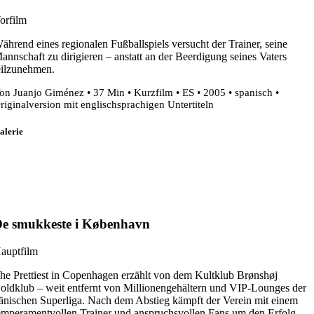
orfilm
ährend eines regionalen Fußballspiels versucht der Trainer, seine
annschaft zu dirigieren – anstatt an der Beerdigung seines Vaters
eilzunehmen.
on Juanjo Giménez • 37 Min • Kurzfilm • ES • 2005 • spanisch •
riginalversion mit englischsprachigen Untertiteln
alerie
e smukkeste i København
auptfilm
he Prettiest in Copenhagen erzählt von dem Kultklub Brønshøj
oldklub – weit entfernt von Millionengehältern und VIP-Lounges der
änischen Superliga. Nach dem Abstieg kämpft der Verein mit einem
emperamentvollen Trainer und anspruchsvollen Fans um den Erfolg.