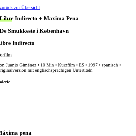
Zum
zurück zur Übersicht
Inhalt
Libre Indirecto + Maxima Pena
springen
De Smukkeste i København
ibre Indirecto
orfilm
on Juanjo Giménez • 10 Min • Kurzfilm • ES • 1997 • spanisch •
riginalversion mit englischsprachigen Untertiteln
alerie
Máxima pena