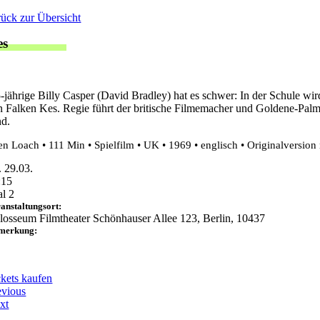
Zum
rück zur Übersicht
Inhalt
es
springen
-jährige Billy Casper (David Bradley) hat es schwer: In der Schule wird
 Falken Kes. Regie führt der britische Filmemacher und Goldene-Pal
d.
n Loach • 111 Min • Spielfilm • UK • 1969 • englisch • Originalversion
. 29.03.
:15
al 2
anstaltungsort:
losseum Filmtheater Schönhauser Allee 123, Berlin, 10437
merkung:
ckets kaufen
evious
xt