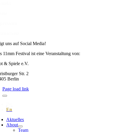
ntakt
esse
pressum
tenschutz
lgt uns auf Social Media!
s 11mm Festival ist eine Veranstaltung von:
ot & Spiele e.V.
istburger Str. 2
405 Berlin
Page load link
Aktuelles
About
Team