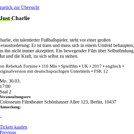
Zum
zurück zur Übersicht
Inhalt
Just Charlie
springen
harlie, ein talentierter Fußballspieler, steht vor einer großen
erausforderung: Er ist trans und muss sich in einem Umfeld behaupten
as ihn nicht immer akzeptiert. Ein bewegender Film über Selbstfindung
ut und die Kraft, zu sich selbst zu stehen.
on Rebekah Fortune • 110 Min • Spielfilm • UK • 2017 • englisch •
riginalversion mit deutschsprachigen Untertiteln • FSK 12
Mo. 30.03.
17:00
Saal 2
Veranstaltungsort:
Colosseum Filmtheater Schönhauser Allee 123, Berlin, 10437
Anmerkung:
-
Tickets kaufen
Previous