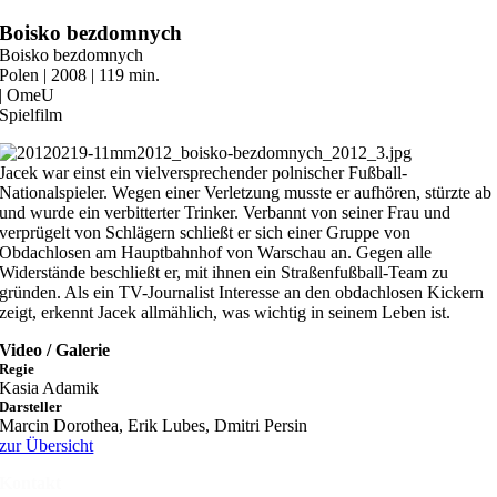
Zum
Boisko bezdomnych
Inhalt
Boisko bezdomnych
springen
Polen | 2008 | 119 min.
| OmeU
Spielfilm
Jacek war einst ein vielversprechender polnischer Fußball-
Nationalspieler. Wegen einer Verletzung musste er aufhören, stürzte ab
und wurde ein verbitterter Trinker. Verbannt von seiner Frau und
verprügelt von Schlägern schließt er sich einer Gruppe von
Obdachlosen am Hauptbahnhof von Warschau an. Gegen alle
Widerstände beschließt er, mit ihnen ein Straßenfußball-Team zu
gründen. Als ein TV-Journalist Interesse an den obdachlosen Kickern
zeigt, erkennt Jacek allmählich, was wichtig in seinem Leben ist.
Video / Galerie
Regie
Kasia Adamik
Darsteller
Marcin Dorothea, Erik Lubes, Dmitri Persin
zur Übersicht
Kontakt