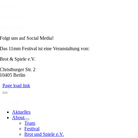
Presse
Impressum
Datenschutz
Folgt uns auf Social Media!
Das 11mm Festival ist eine Veranstaltung von:
Brot & Spiele e.V.
Christburger Str. 2
10405 Berlin
Page load link
Aktuelles
About
Team
Festival
Brot und Spiele e.V.