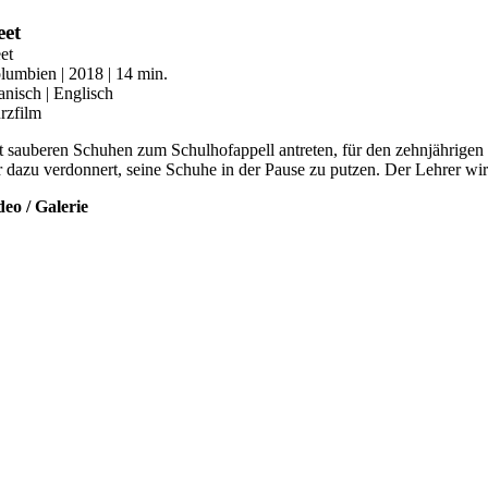
Zum
eet
Inhalt
eet
springen
lumbien | 2018 | 14 min.
anisch | Englisch
rzfilm
t sauberen Schuhen zum Schulhofappell antreten, für den zehnjährigen 
r dazu verdonnert, seine Schuhe in der Pause zu putzen. Der Lehrer wir
deo / Galerie