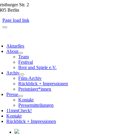
istburger Str. 2
405 Berlin
Page load link
Aktuelles
About
Team
Festival
Brot und Spiele e.V.
Archiv
Film-Archiv
Rückblick + Impressionen
Preisträger*innen
Presse
Kontakt
Pressemitteilungen
11mmCheck!
Kontakt
Rückblick + Impressionen