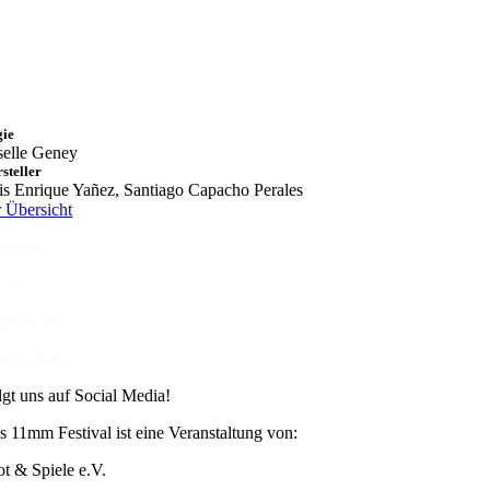
gie
selle Geney
steller
is Enrique Yañez, Santiago Capacho Perales
r Übersicht
ntakt
esse
pressum
tenschutz
lgt uns auf Social Media!
s 11mm Festival ist eine Veranstaltung von:
ot & Spiele e.V.